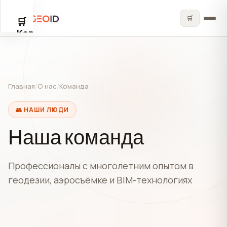
🛒
🛒
✕
Корзина
🛒
Главная
/
О нас
/
Команда
👥 НАШИ ЛЮДИ
Корзина
Наша команда
пуста
Профессионалы с многолетним опытом в
геодезии, аэросъёмке и BIM-технологиях