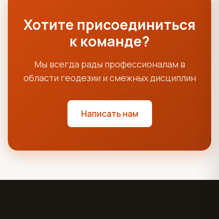
Хотите присоединиться
к команде?
Мы всегда рады профессионалам в
области геодезии и смежных дисциплин
Написать нам