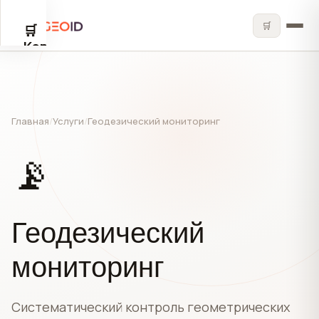
🛒
🛒
✕
Корзина
🛒
Главная
/
Услуги
/
Геодезический мониторинг
📡
Корзина
пуста
Геодезический
мониторинг
Систематический контроль геометрических