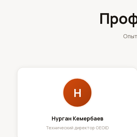
Проф
Опыт
Н
Нурган Кемербаев
Технический директор GEOID