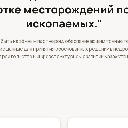
отке месторождений п
ископаемых."
 быть надёжным партнёром, обеспечивающим точные ге
ие данные для принятия обоснованных решений в недро
троительстве и инфраструктурном развитии Казахстан