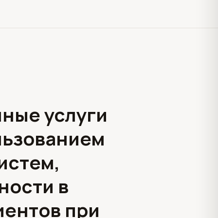
ные услуги
льзованием
истем,
ности в
иентов при