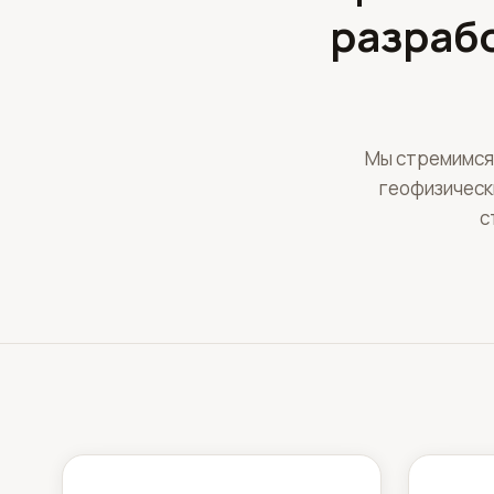
разраб
Мы стремимся
геофизическ
с