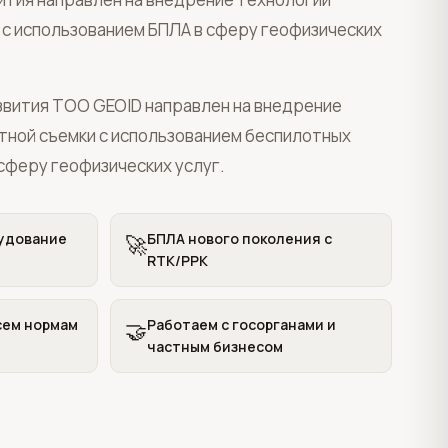
 с использованием БПЛА в сферу геофизических
азвития ТОО GEOID направлен на внедрение
тной съемки с использованием беспилотных
сферу геофизических услуг.
удование
БПЛА нового поколения с
🚀
RTK/PPK
сем нормам
Работаем с госорганами и
🤝
частным бизнесом