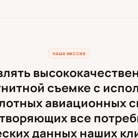
НАША МИССИЯ
влять высококачествен
гнитной съемке с испо
лотных авиационных с
творяющих все потреб
ских данных наших кл