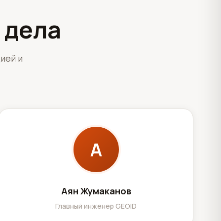
 дела
ией и
А
Аян Жумаканов
Главный инженер GEOID