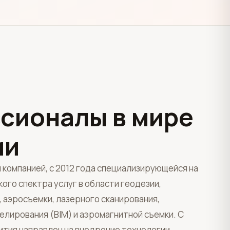
сионалы в мире
ии
 компанией, с 2012 года специализирующейся на
го спектра услуг в области геодезии,
 аэросъемки, лазерного сканирования,
лирования (BIM) и аэромагнитной съемки. С
ития направлен на внедрение технологии