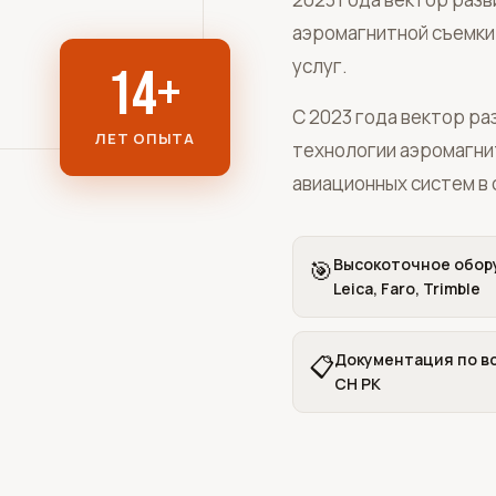
аэромагнитной съемки
услуг.
14
+
С 2023 года вектор р
ЛЕТ ОПЫТА
технологии аэромагни
авиационных систем в 
Высокоточное обор
🎯
Leica, Faro, Trimble
Документация по в
📋
СН РК