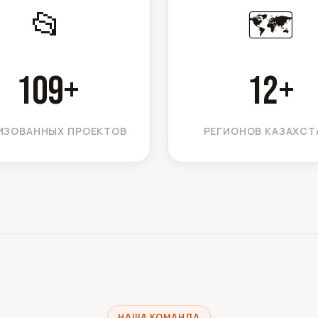
📂
🗺️
109
+
12
+
ИЗОВАННЫХ ПРОЕКТОВ
РЕГИОНОВ КАЗАХСТ
НАША КОМАНДА