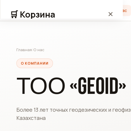
Главная
О нас
🛒 Корзина
✕
🛒
Главная
/
О нас
О КОМПАНИИ
Корзина пуста
ТОО «GEOID»
Более 13 лет точных геодезических и геофи
Казахстана