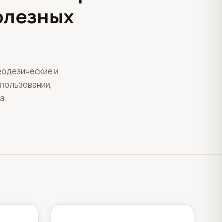
олезных
одезические и
пользовании,
а.