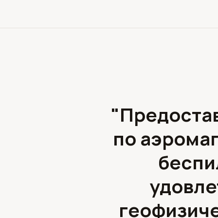
"Предоста
по аэрома
беспи
удовле
геофизиче